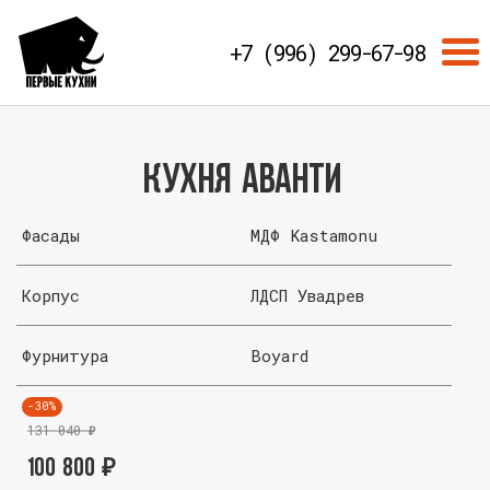
+7 (996) 299-67-98
Кухня Аванти
Фасады
МДФ Kastamonu
Корпус
ЛДСП Увадрев
Фурнитура
Boyard
-30%
131 040
₽
100 800
₽