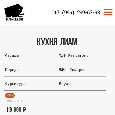
+7 (996) 299-67-98
Кухня Лиам
Фасады
МДФ Kastamonu
Корпус
ЛДСП Увадрев
Фурнитура
Boyard
-30%
155 857
₽
119 890
₽