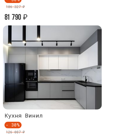
106 327 ₽
106 327 ₽
81 790
81 790
₽
₽
Кухня Винил
Кухня В
- 30%
- 30%
126 087 ₽
126 087 ₽