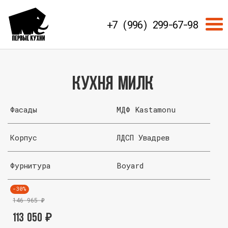
+7 (996) 299-67-98
Кухня Милк
Фасады
МДФ Kastamonu
Корпус
ЛДСП Увадрев
Фурнитура
Boyard
-30%
146 965
₽
113 050
₽