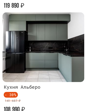
119 890
119 890
₽
₽
Кухня Альберо
Кухня Ал
- 30%
- 30%
141 687 ₽
141 687 ₽
108 990
108 990
₽
₽