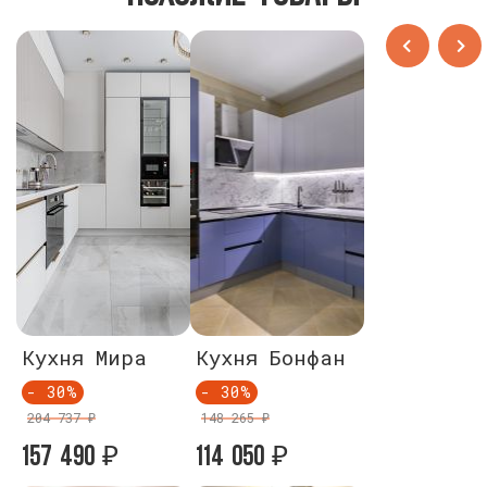
Кухня Мира
Кухня Бонфан
Кухня М
- 30%
- 30%
- 30%
204 737 ₽
148 265 ₽
204 737 ₽
157 490
114 050
157 490
₽
₽