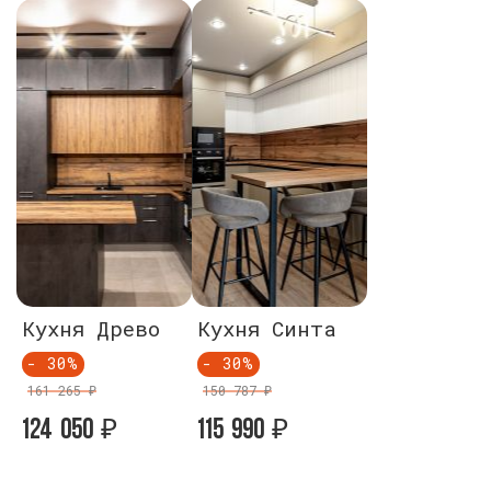
Кухня Древо
Кухня Синта
Кухня Д
- 30%
- 30%
- 30%
161 265 ₽
150 787 ₽
161 265 ₽
124 050
115 990
124 050
₽
₽
₽