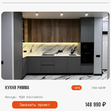
Кухня Римма
-30%
193 687₽
Фасады: МДФ Kastamonu
148 990
₽
Заказать проект