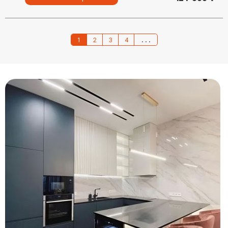
1
2
3
4
...