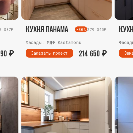
Кухня Панама
Кух
0 087₽
279 045₽
-30%
Фасады: МДФ Kastamonu
Фасад
990
₽
214 650
₽
Заказать проект
Зак