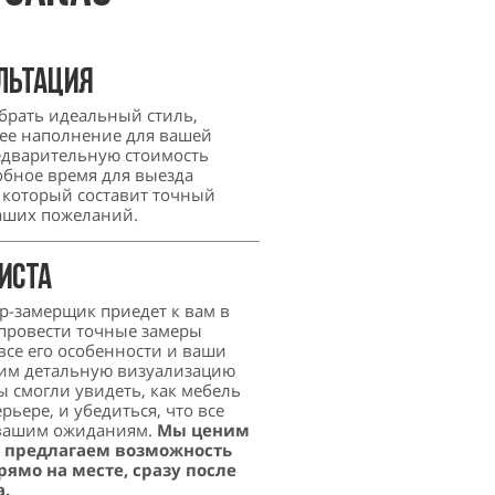
льтация
рать идеальный стиль,
ее наполнение для вашей
редварительную стоимость
обное время для выезда
 который составит точный
ваших пожеланий.
иста
-замерщик приедет к вам в
 провести точные замеры
все его особенности и ваши
им детальную визуализацию
ы смогли увидеть, как мебель
рьере, и убедиться, что все
 вашим ожиданиям.
Мы ценим
у предлагаем возможность
ямо на месте, сразу после
а.