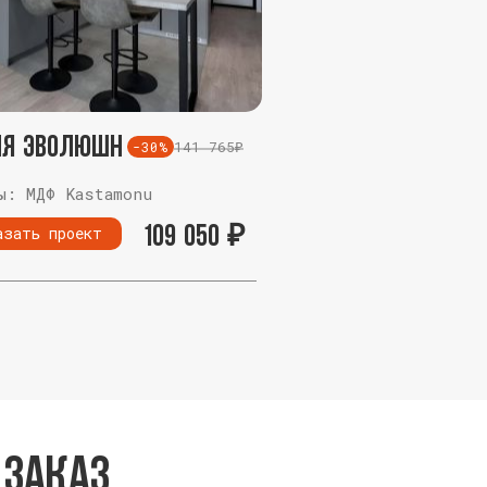
ня Эволюшн
141 765₽
-30%
ы: МДФ Kastamonu
109 050
₽
азать проект
 заказ