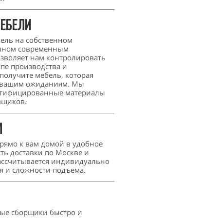
мебели
ель на собственном
енном современным
озволяет нам контролировать
апе производства и
 получите мебель, которая
ь вашим ожиданиям. Мы
ертифицированные материалы
вщиков.
м
рямо к вам домой в удобное
сть доставки по Москве и
ассчитывается индивидуально
ия и сложности подъема.
ые сборщики быстро и