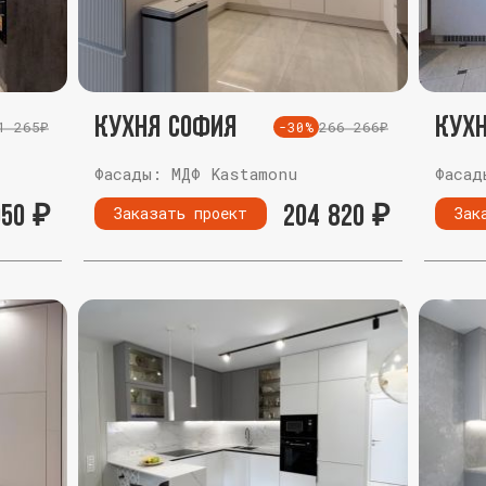
Кухня София
Кухн
1 265₽
266 266₽
-30%
Фасады: МДФ Kastamonu
Фасад
050
₽
204 820
₽
Заказать проект
Зак