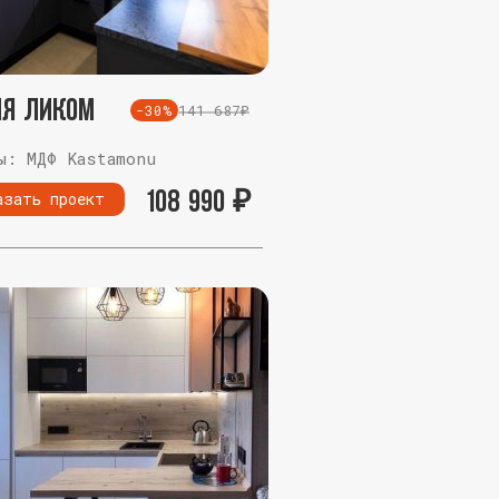
ня Ликом
141 687₽
-30%
ы: МДФ Kastamonu
108 990
₽
азать проект