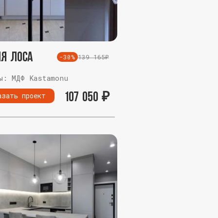
я Лоса
139 165₽
-30%
ы: МДФ Kastamonu
107 050
₽
азать проект