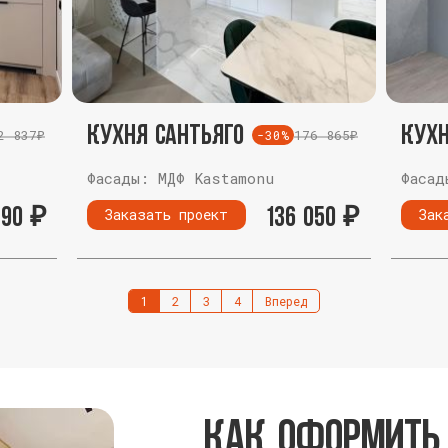
Кухня Сантьяго
Кух
2 837₽
176 865₽
-30%
Фасады: МДФ Kastamonu
Фасад
490
₽
136 050
₽
Заказать проект
Зак
1
2
3
4
Вперед
Как оформить