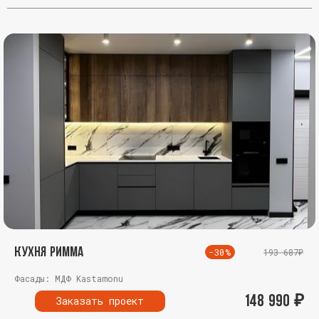
Кухня Римма
-30%
193 687₽
Фасады: МДФ Kastamonu
148 990
₽
Заказать проект