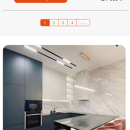
1
2
3
4
...